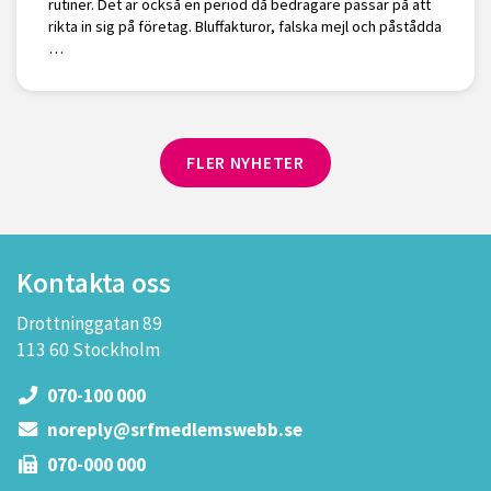
rutiner. Det är också en period då bedragare passar på att
rikta in sig på företag. Bluffakturor, falska mejl och påstådda
…
FLER NYHETER
Kontakta oss
Drottninggatan 89
113 60 Stockholm
070-100 000
noreply@srfmedlemswebb.se
070-000 000