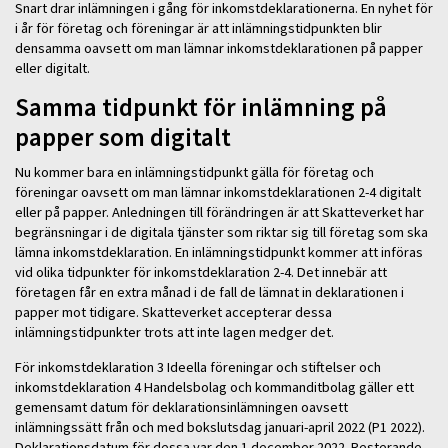
Snart drar inlämningen i gång för inkomstdeklarationerna. En nyhet för
i år för företag och föreningar är att inlämningstidpunkten blir
densamma oavsett om man lämnar inkomstdeklarationen på papper
eller digitalt.
Samma tidpunkt för inlämning på
papper som digitalt
Nu kommer bara en inlämningstidpunkt gälla för företag och
föreningar oavsett om man lämnar inkomstdeklarationen 2-4 digitalt
eller på papper. Anledningen till förändringen är att Skatteverket har
begränsningar i de digitala tjänster som riktar sig till företag som ska
lämna inkomstdeklaration. En inlämningstidpunkt kommer att införas
vid olika tidpunkter för inkomstdeklaration 2-4. Det innebär att
företagen får en extra månad i de fall de lämnat in deklarationen i
papper mot tidigare. Skatteverket accepterar dessa
inlämningstidpunkter trots att inte lagen medger det.
För inkomstdeklaration 3 Ideella föreningar och stiftelser och
inkomstdeklaration 4 Handelsbolag och kommanditbolag gäller ett
gemensamt datum för deklarationsinlämningen oavsett
inlämningssätt från och med bokslutsdag januari-april 2022 (P1 2022).
Deklarationsdatum för dessa var den 1 december 2022. Resterande