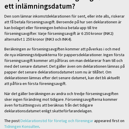
ett inlämningsdatum?
Den som lämnar inkomstdeklarationen för sent, eller inte alls, riskerar
att få betala förseningsavgift. Beroende på hur sen deklarationen är
kan bolaget eller föreningen behöva betala upp till tre
förseningsavgifter. Varje förseningsavgift är 6 250 kronor (INK2)
alternativt 1 250 kronor (INK3 och INK4).
Beräkningen av förseningsavgiften kommer att påverkas i och med
de nya inlämningstidpunkterna för pappersdeklarationer. Ingen första
förseningsavgift kommer att påföras om man deklarerar fram till och
med det senare datumet. Det gäller även om deklarationen lämnas på
papper det senare deklarationsdatumet som nu är tillåtet. Om
deklarationen lämnas efter det senare datumet, kan det bli aktuellt
att påföra en första föreningsavgift.
När det gäller beräkningen av andra och tredje förseningsavgiften
sker ingen förändring mot tidigare. Förseningsavgifterna kommer
även fortsättningsvis att beräknas från det tidigare
deklarationsdatumet enligt skatteförfarandelagen.
The post
Deklarationstid för företag och föreningar
appeared first on
Tidningen Konsulten
.