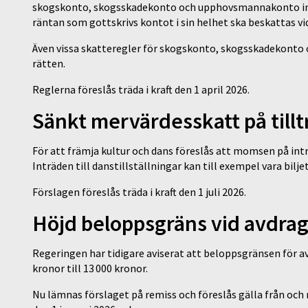
skogskonto, skogsskadekonto och upphovsmannakonto inte 
räntan som gottskrivs kontot i sin helhet ska beskattas vi
Även vissa skatteregler för skogskonto, skogsskadekonto o
rätten.
Reglerna föreslås träda i kraft den 1 april 2026.
Sänkt mervärdesskatt på tillträ
För att främja kultur och dans föreslås att momsen på inträd
Inträden till danstillställningar kan till exempel vara bil
Förslagen föreslås träda i kraft den 1 juli 2026.
Höjd beloppsgräns vid avdrag f
Regeringen har tidigare aviserat att beloppsgränsen för avd
kronor till 13 000 kronor.
Nu lämnas förslaget på remiss och föreslås gälla från och