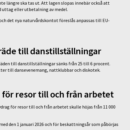
längre ska tas ut. Att lagen slopas innebär också att
d uttag eller utbetalning av medel.
ch det nya naturvårdskontot föreslås anpassas till EU-
de till danstillställningar
en till danstillställningar sänks från 25 till 6 procent.
jetter till dansevenemang, nattklubbar och diskotek.
ör resor till och från arbetet
rag för resor till och från arbetet skulle höjas från 11 000
 med den 1 januari 2026 och för beskattningsår som påbörjas