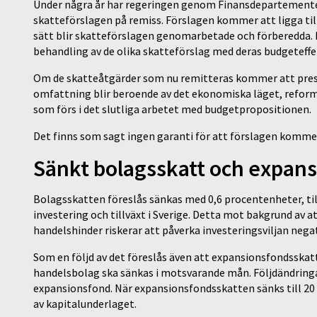
Under några år har regeringen genom Finansdepartement
skatteförslagen på remiss. Förslagen kommer att ligga til
sätt blir skatteförslagen genomarbetade och förberedda. 
behandling av de olika skatteförslag med deras budgeteffe
Om de skatteåtgärder som nu remitteras kommer att presen
omfattning blir beroende av det ekonomiska läget, refo
som förs i det slutliga arbetet med budgetpropositionen.
Det finns som sagt ingen garanti för att förslagen kommer at
Sänkt bolagsskatt och expan
Bolagsskatten föreslås sänkas med 0,6 procentenheter, till
investering och tillväxt i Sverige. Detta mot bakgrund av a
handelshinder riskerar att påverka investeringsviljan nega
Som en följd av det föreslås även att expansionsfondsskatt
handelsbolag ska sänkas i motsvarande mån. Följdändringar
expansionsfond. När expansionsfondsskatten sänks till 20
av kapitalunderlaget.