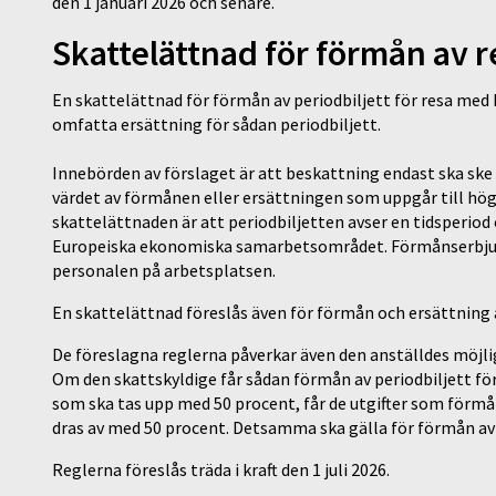
den 1 januari 2026 och senare.
Skattelättnad för förmån av r
En skattelättnad för förmån av periodbiljett för resa med 
omfatta ersättning för sådan periodbiljett.
Innebörden av förslaget är att beskattning endast ska ske 
värdet av förmånen eller ersättningen som uppgår till hög
skattelättnaden är att periodbiljetten avser en tidsperiod
Europeiska ekonomiska samarbetsområdet. Förmånserbjudan
personalen på arbetsplatsen.
En skattelättnad föreslås även för förmån och ersättning 
De föreslagna reglerna påverkar även den anställdes möjli
Om den skattskyldige får sådan förmån av periodbiljett för 
som ska tas upp med 50 procent, får de utgifter som förmå
dras av med 50 procent. Detsamma ska gälla för förmån av 
Reglerna föreslås träda i kraft den 1 juli 2026.