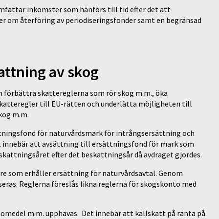
fattar inkomster som hänförs till tid efter det att
ser om återföring av periodiseringsfonder samt en begränsad
attning av skog
och förbättra skattereglerna som rör skog m.m., öka
atteregler till EU-rätten och underlätta möjligheten till
skog m.m.
ättningsfond för naturvårdsmark för intrångsersättning och
 innebär att avsättning till ersättningsfond för mark som
skattningsåret efter det beskattningsår då avdraget gjordes.
are som erhåller ersättning för naturvårdsavtal. Genom
ras. Reglerna föreslås likna reglerna för skogskonto med
tomedel m.m. upphävas. Det innebär att källskatt på ränta på