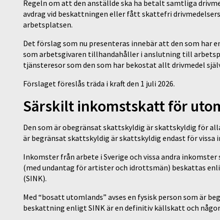
Regeln om att den anställde ska ha betalt samtliga drivme
avdrag vid beskattningen eller fått skattefri drivmedelser
arbetsplatsen.
Det förslag som nu presenteras innebär att den som har en
som arbetsgivaren tillhandahåller i anslutning till arbets
tjänsteresor som den som har bekostat allt drivmedel själ
Förslaget föreslås träda i kraft den 1 juli 2026.
Särskilt inkomstskatt för uto
Den som är obegränsat skattskyldig är skattskyldig för al
är begränsat skattskyldig är skattskyldig endast för vissa
Inkomster från arbete i Sverige och vissa andra inkomste
(med undantag för artister och idrottsmän) beskattas enl
(SINK).
Med “bosatt utomlands” avses en fysisk person som är beg
beskattning enligt SINK är en definitiv källskatt och någo