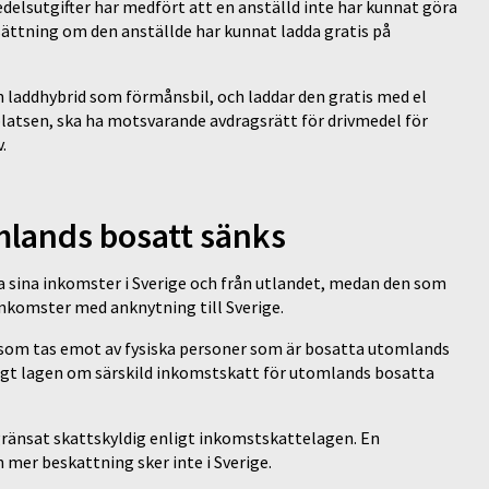
delsutgifter har medfört att en anställd inte har kunnat göra
sättning om den anställde har kunnat ladda gratis på
 laddhybrid som förmånsbil, och laddar den gratis med el
platsen, ska ha motsvarande avdragsrätt för drivmedel för
v.
mlands bosatt sänks
la sina inkomster i Sverige och från utlandet, medan den som
 inkomster med anknytning till Sverige.
r som tas emot av fysiska personer som är bosatta utomlands
igt lagen om särskild inkomstskatt för utomlands bosatta
ränsat skattskyldig enligt inkomstskattelagen. En
n mer beskattning sker inte i Sverige.