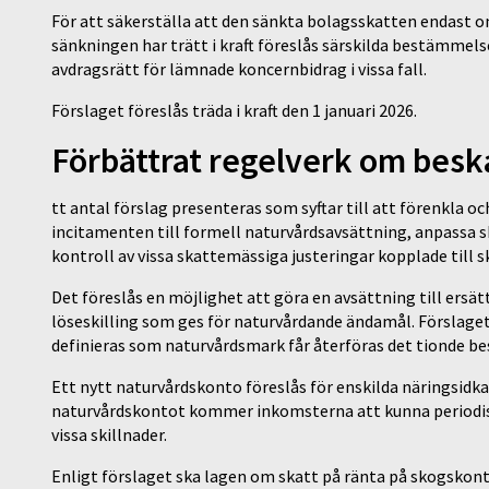
För att säkerställa att den sänkta bolagsskatten endast om
sänkningen har trätt i kraft föreslås särskilda bestämmel
avdragsrätt för lämnade koncernbidrag i vissa fall.
Förslaget föreslås träda i kraft den 1 januari 2026.
Förbättrat regelverk om besk
tt antal förslag presenteras som syftar till att förenkla 
incitamenten till formell naturvårdsavsättning, anpassa sk
kontroll av vissa skattemässiga justeringar kopplade till 
Det föreslås en möjlighet att göra en avsättning till ers
löseskilling som ges för naturvårdande ändamål. Förslaget
definieras som naturvårdsmark får återföras det tionde be
Ett nytt naturvårdskonto föreslås för enskilda näringsidk
naturvårdskontot kommer inkomsterna att kunna periodise
vissa skillnader.
Enligt förslaget ska lagen om skatt på ränta på skogskon