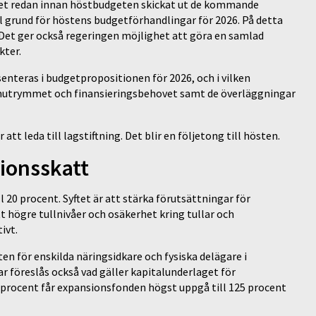
et redan innan höstbudgeten skickat ut de kommande
l grund för höstens budgetförhandlingar för 2026. På detta
Det ger också regeringen möjlighet att göra en samlad
kter.
teras i budgetpropositionen för 2026, och i vilken
rmutrymmet och finansieringsbehovet samt de överläggningar
t leda till lagstiftning. Det blir en följetong till hösten.
sionsskatt
 20 procent. Syftet är att stärka förutsättningar för
tt högre tullnivåer och osäkerhet kring tullar och
tivt.
en för enskilda näringsidkare och fysiska delägare i
 föreslås också vad gäller kapitalunderlaget för
 procent får expansionsfonden högst uppgå till 125 procent