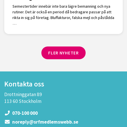
Semestertider innebär inte bara lägre bemanning och nya
rutiner. Det är också en period då bedragare passar på att
rikta in sig på företag. Bluffakturor, falska mejl och påstådda
…
FLER NYHETER
Kontakta oss
Drottninggatan 89
113 60 Stockholm
070-100 000
noreply@srfmedlemswebb.se