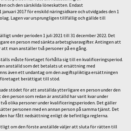
ften och den särskilda löneskatten. Endast
 januari 2017 för enskild näringsidkare och utvidgades den 1
lag. Lagen var ursprungligen tillfällig och gällde till
älligt under perioden 1 juli 2021 till 31 december 2022. Det
igare en person med sänkta arbetsgivaravgifter. Antingen att
r att man anställer två personer på en gång.
lls måste företaget förhålla sig till en kvalificeringsperiod.
t en anställd som det betalats ut ersättning med
 finns även ett undantag om den avgiftspliktiga ersättningen
 företaget berättigat till stöd.
ade stödet för att anställda ytterligare en person under den
att den person som redan är anställd har varit kvar under
 två olika personer under kvalificeringsperioden. Det gäller
ersätter personen med en annan person på samma tjänst. Det
den har fått nedsättning enligt de befintliga reglerna.
tligt om den förste anställde väljer att sluta för rätten till