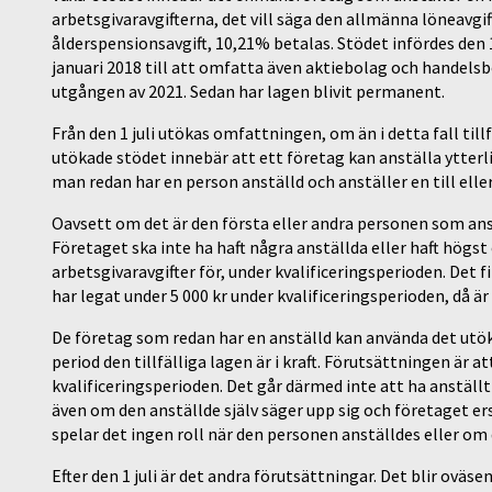
arbetsgivaravgifterna, det vill säga den allmänna löneavgi
ålderspensionsavgift, 10,21% betalas. Stödet infördes den 1
januari 2018 till att omfatta även aktiebolag och handelsbo
utgången av 2021. Sedan har lagen blivit permanent.
Från den 1 juli utökas omfattningen, om än i detta fall tillf
utökade stödet innebär att ett företag kan anställa ytterl
man redan har en person anställd och anställer en till elle
Oavsett om det är den första eller andra personen som anstä
Företaget ska inte ha haft några anställda eller haft högs
arbetsgivaravgifter för, under kvalificeringsperioden. Det
har legat under 5 000 kr under kvalificeringsperioden, då är
De företag som redan har en anställd kan använda det utök
period den tillfälliga lagen är i kraft. Förutsättningen är 
kvalificeringsperioden. Det går därmed inte att ha anställt
även om den anställde själv säger upp sig och företaget 
spelar det ingen roll när den personen anställdes eller om 
Efter den 1 juli är det andra förutsättningar. Det blir oväsen