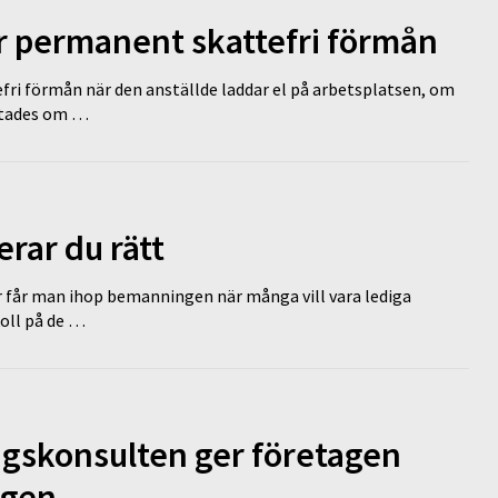
ir permanent skattefri förmån
efri förmån när den anställde laddar el på arbetsplatsen, om
lutades om …
erar du rätt
r får man ihop bemanningen när många vill vara lediga
koll på de …
ngskonsulten ger företagen
ägen