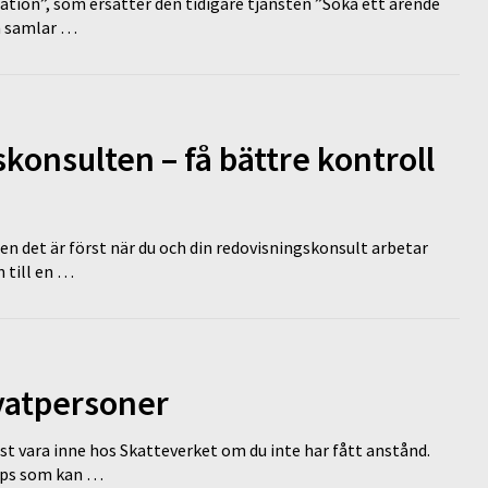
tion”, som ersätter den tidigare tjänsten ”Söka ett ärende
en samlar …
onsulten – få bättre kontroll
en det är först när du och din redovisningskonsult arbetar
 till en …
ivatpersoner
st vara inne hos Skatteverket om du inte har fått anstånd.
tips som kan …