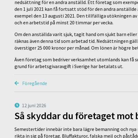
nedsättning för en andra anställd. Ett företag som exempel
den 1 juli 2021 kan få fortsatt stöd för den andra anställde
exempel den 13 augusti 2021. Den tillfälliga utökningen a
och en arbetstid på minst 20 timmar per vecka.
Om den anställda varit sjuk, tagit hand om sjukt barn elle
räknas även denna tid som arbetad tid. Nedsättningen gäller
överstiger 25 000 kronor per månad. Om lönen är högre beta
Även företag som bedriver verksamhet utomlands kan få su
grund för arbetsgivaravgift i Sverige har betalats ut.
Föregående
12 juni 2026
Så skyddar du företaget mot
Semestertider innebär inte bara lägre bemanning och nya ru
rikta in sig på företag. Bluffakturor, falska mejl och påstå