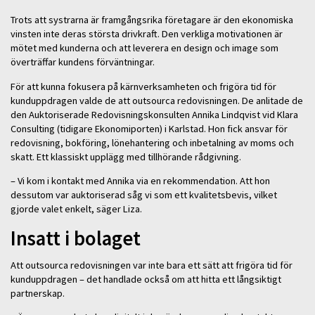
Trots att systrarna är framgångsrika företagare är den ekonomiska
vinsten inte deras största drivkraft. Den verkliga motivationen är
mötet med kunderna och att leverera en design och image som
överträffar kundens förväntningar.
För att kunna fokusera på kärnverksamheten och frigöra tid för
kunduppdragen valde de att outsourca redovisningen. De anlitade de
den Auktoriserade Redovisningskonsulten Annika Lindqvist vid Klara
Consulting (tidigare Ekonomiporten) i Karlstad. Hon fick ansvar för
redovisning, bokföring, lönehantering och inbetalning av moms och
skatt. Ett klassiskt upplägg med tillhörande rådgivning.
– Vi kom i kontakt med Annika via en rekommendation. Att hon
dessutom var auktoriserad såg vi som ett kvalitetsbevis, vilket
gjorde valet enkelt, säger Liza.
Insatt i bolaget
Att outsourca redovisningen var inte bara ett sätt att frigöra tid för
kunduppdragen – det handlade också om att hitta ett långsiktigt
partnerskap.