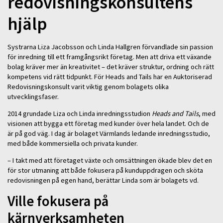
redovisningskonsultens
hjälp
Systrarna Liza Jacobsson och Linda Hallgren förvandlade sin passion
för inredning till ett framgångsrikt företag. Men att driva ett växande
bolag kräver mer än kreativitet – det kräver struktur, ordning och rätt
kompetens vid rätt tidpunkt. För Heads and Tails har en Auktoriserad
Redovisningskonsult varit viktig genom bolagets olika
utvecklingsfaser.
2014 grundade Liza och Linda inredningsstudion
Heads and Tails
, med
visionen att bygga ett företag med kunder över hela landet. Och de
är på god väg. I dag är bolaget Värmlands ledande inredningsstudio,
med både kommersiella och privata kunder.
– I takt med att företaget växte och omsättningen ökade blev det en
för stor utmaning att både fokusera på kunduppdragen och sköta
redovisningen på egen hand, berättar Linda som är bolagets vd.
Ville fokusera på
kärnverksamheten