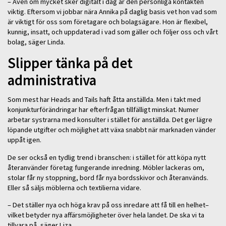
– Även om mycket sker digitalt i dag är den personliga kontakten
viktig. Eftersom vi jobbar nära Annika på daglig basis vet hon vad som
är viktigt för oss som företagare och bolagsägare. Hon är flexibel,
kunnig, insatt, och uppdaterad i vad som gäller och följer oss och vårt
bolag, säger Linda.
Slipper tänka på det
administrativa
Som mest har Heads and Tails haft åtta anställda. Men i takt med
konjunkturförändringar har efterfrågan tillfälligt minskat. Numer
arbetar systrarna med konsulter i stället för anställda. Det ger lägre
löpande utgifter och möjlighet att växa snabbt när marknaden vänder
uppåt igen.
De ser också en tydlig trend i branschen: i stället för att köpa nytt
återanvänder företag fungerande inredning. Möbler lackeras om,
stolar får ny stoppning, bord får nya bordsskivor och återanvänds.
Eller så säljs möblerna och textilierna vidare.
– Det ställer nya och höga krav på oss inredare att få till en helhet–
vilket betyder nya affärsmöjligheter över hela landet. De ska vi ta
tillvara på, säger Liza.