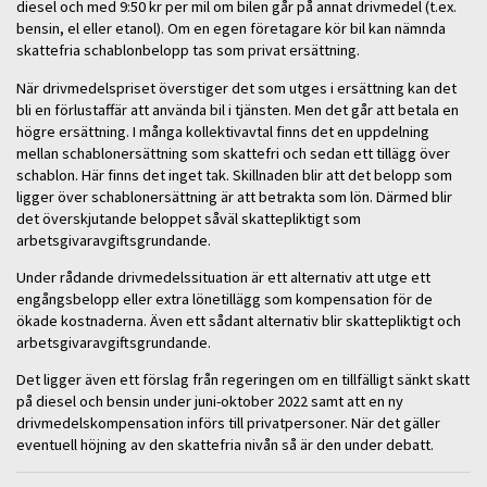
diesel och med 9:50 kr per mil om bilen går på annat drivmedel (t.ex.
bensin, el eller etanol). Om en egen företagare kör bil kan nämnda
skattefria schablonbelopp tas som privat ersättning.
När drivmedelspriset överstiger det som utges i ersättning kan det
bli en förlustaffär att använda bil i tjänsten. Men det går att betala en
högre ersättning. I många kollektivavtal finns det en uppdelning
mellan schablonersättning som skattefri och sedan ett tillägg över
schablon. Här finns det inget tak. Skillnaden blir att det belopp som
ligger över schablonersättning är att betrakta som lön. Därmed blir
det överskjutande beloppet såväl skattepliktigt som
arbetsgivaravgiftsgrundande.
Under rådande drivmedelssituation är ett alternativ att utge ett
engångsbelopp eller extra lönetillägg som kompensation för de
ökade kostnaderna. Även ett sådant alternativ blir skattepliktigt och
arbetsgivaravgiftsgrundande.
Det ligger även ett förslag från regeringen om en tillfälligt sänkt skatt
på diesel och bensin under juni-oktober 2022 samt att en ny
drivmedelskompensation införs till privatpersoner. När det gäller
eventuell höjning av den skattefria nivån så är den under debatt.