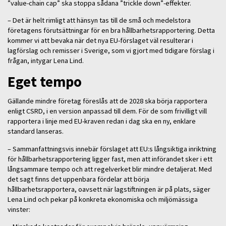
”value-chain cap” ska stoppa sådana ”trickle down”-effekter.
– Det är helt rimligt att hänsyn tas till de små och medelstora
företagens förutsättningar för en bra hållbarhetsrapportering. Detta
kommer vi att bevaka när det nya EU-förslaget väl resulterar i
lagförslag och remisser i Sverige, som vi gjort med tidigare förslag i
frågan, intygar Lena Lind.
Eget tempo
Gällande mindre företag föreslås att de 2028 ska börja rapportera
enligt CSRD, i en version anpassad till dem. För de som frivilligt vill
rapportera i linje med EU-kraven redan i dag ska en ny, enklare
standard lanseras.
– Sammanfattningsvis innebär förslaget att EU:s långsiktiga inriktning
för hållbarhetsrapportering ligger fast, men att införandet sker i ett
långsammare tempo och att regelverket blir mindre detaljerat. Med
det sagt finns det uppenbara fördelar att börja
hållbarhetsrapportera, oavsett när lagstiftningen är på plats, säger
Lena Lind och pekar på konkreta ekonomiska och miljömässiga
vinster: