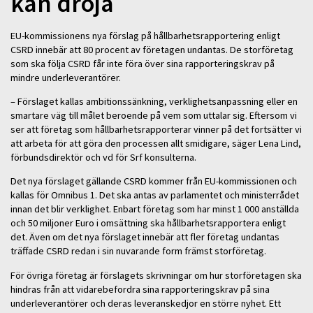
kan dröja
EU-kommissionens nya förslag på hållbarhetsrapportering enligt
CSRD innebär att 80 procent av företagen undantas. De storföretag
som ska följa CSRD får inte föra över sina rapporteringskrav på
mindre underleverantörer.
– Förslaget kallas ambitionssänkning, verklighetsanpassning eller en
smartare väg till målet beroende på vem som uttalar sig. Eftersom vi
ser att företag som hållbarhetsrapporterar vinner på det fortsätter vi
att arbeta för att göra den processen allt smidigare, säger Lena Lind,
förbundsdirektör och vd för Srf konsulterna.
Det nya förslaget gällande CSRD kommer från EU-kommissionen och
kallas för Omnibus 1. Det ska antas av parlamentet och ministerrådet
innan det blir verklighet. Enbart företag som har minst 1 000 anställda
och 50 miljoner Euro i omsättning ska hållbarhetsrapportera enligt
det. Även om det nya förslaget innebär att fler företag undantas
träffade CSRD redan i sin nuvarande form främst storföretag.
För övriga företag är förslagets skrivningar om hur storföretagen ska
hindras från att vidarebefordra sina rapporteringskrav på sina
underleverantörer och deras leveranskedjor en större nyhet. Ett