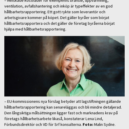
– Minskade kostnader för exempelvis bränsle, uppvärmning,
ventilation, avfallshantering och inköp är typeffekter av en god
hållbarhetsrapportering. Ett gott rykte som leverantör och
arbetsgivare kommer på köpet. Det gäller byråer som börjat
hållbarhetsrapportera och det gäller de företag byråerna börjat
hjälpa med hållbarhetsrapportering.
– EU-kommissionens nya förslag betyder att lagstiftningen gällande
hållbarhetsrapportering kan senareläggas och bli mindre detaljerad.
Den långsiktiga målsättningen ligger fast och marknadens krav på
företags hållbarhetsarbete likaså, konstaterar Lena Lind,
Förbundsdirektör och VD för Srf konsulterna.
Foto:
Malin Sydne.