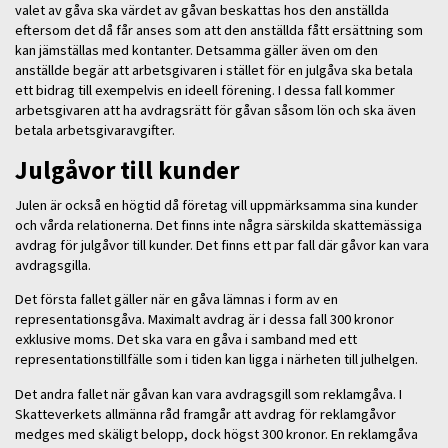
valet av gåva ska värdet av gåvan beskattas hos den anställda
eftersom det då får anses som att den anställda fått ersättning som
kan jämställas med kontanter. Detsamma gäller även om den
anställde begär att arbetsgivaren i stället för en julgåva ska betala
ett bidrag till exempelvis en ideell förening. I dessa fall kommer
arbetsgivaren att ha avdragsrätt för gåvan såsom lön och ska även
betala arbetsgivaravgifter.
Julgåvor till kunder
Julen är också en högtid då företag vill uppmärksamma sina kunder
och vårda relationerna. Det finns inte några särskilda skattemässiga
avdrag för julgåvor till kunder. Det finns ett par fall där gåvor kan vara
avdragsgilla.
Det första fallet gäller när en gåva lämnas i form av en
representationsgåva. Maximalt avdrag är i dessa fall 300 kronor
exklusive moms. Det ska vara en gåva i samband med ett
representationstillfälle som i tiden kan ligga i närheten till julhelgen.
Det andra fallet när gåvan kan vara avdragsgill som reklamgåva. I
Skatteverkets allmänna råd framgår att avdrag för reklamgåvor
medges med skäligt belopp, dock högst 300 kronor. En reklamgåva