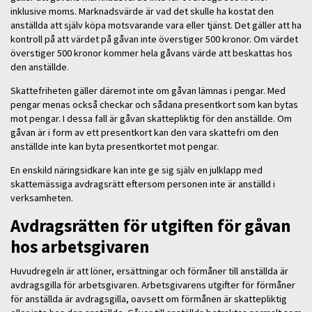
inklusive moms. Marknadsvärde är vad det skulle ha kostat den
anställda att själv köpa motsvarande vara eller tjänst. Det gäller att ha
kontroll på att värdet på gåvan inte överstiger 500 kronor. Om värdet
överstiger 500 kronor kommer hela gåvans värde att beskattas hos
den anställde.
Skattefriheten gäller däremot inte om gåvan lämnas i pengar. Med
pengar menas också checkar och sådana presentkort som kan bytas
mot pengar. I dessa fall är gåvan skattepliktig för den anställde. Om
gåvan är i form av ett presentkort kan den vara skattefri om den
anställde inte kan byta presentkortet mot pengar.
En enskild näringsidkare kan inte ge sig själv en julklapp med
skattemässiga avdragsrätt eftersom personen inte är anställd i
verksamheten.
Avdragsrätten för utgiften för gåvan
hos arbetsgivaren
Huvudregeln är att löner, ersättningar och förmåner till anställda är
avdragsgilla för arbetsgivaren. Arbetsgivarens utgifter för förmåner
för anställda är avdragsgilla, oavsett om förmånen är skattepliktig