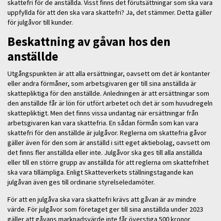
skattefri för de anställda. Visst finns det förutsättningar som ska vara
uppfyllda för att den ska vara skattefri? Ja, det stämmer. Detta gäller
för julgåvor till kunder.
Beskattning av gåvan hos den
anställde
Utgångspunkten är att alla ersättningar, oavsett om det är kontanter
eller andra förmåner, som arbetsgivaren ger till sina anställda är
skattepliktiga för den anställde. Anledningen är att ersättningar som
den anställde får är lön för utfört arbetet och det är som huvudregeln
skattepliktigt. Men det finns vissa undantag när ersättningar från
arbetsgivaren kan vara skattefria. En sådan förmån som kan vara
skattefri för den anställde är julgåvor. Reglerna om skattefria gåvor
gäller även för den som är anställd i sitt eget aktiebolag, oavsett om
det finns fler anställda eller inte. Julgåvor ska ges till alla anställda
eller till en större grupp av anställda för att reglerna om skattefrihet
ska vara tillämpliga. Enligt Skatteverkets ställningstagande kan
julgåvan även ges till ordinarie styrelseledamöter.
För att en julgåva ska vara skattefri krävs att gåvan är av mindre
värde. För julgåvor som företaget ger till sina anställda under 2023
gäller att gåvans marknadsvärde inte får överstiga 500 kronor