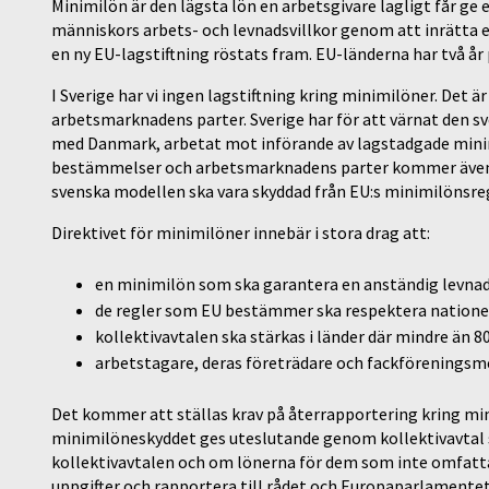
Minimilön är den lägsta lön en arbetsgivare lagligt får ge 
människors arbets- och levnadsvillkor genom att inrätta e
en ny EU-lagstiftning röstats fram. EU-länderna har två år på
I Sverige har vi ingen lagstiftning kring minimilöner. Det 
arbetsmarknadens parter. Sverige har för att värnat den
med Danmark, arbetat mot införande av lagstadgade minim
bestämmelser och arbetsmarknadens parter kommer även i
svenska modellen ska vara skyddad från EU:s minimilönsreg
Direktivet för minimilöner innebär i stora drag att:
en minimilön som ska garantera en anständig levna
de regler som EU bestämmer ska respektera natione
kollektivavtalen ska stärkas i länder där mindre än 
arbetstagare, deras företrädare och fackföreningsm
Det kommer att ställas krav på återrapportering kring m
minimilöneskyddet ges uteslutande genom kollektivavtal s
kollektivavtalen och om lönerna för dem som inte omfatta
uppgifter och rapportera till rådet och Europaparlamentet