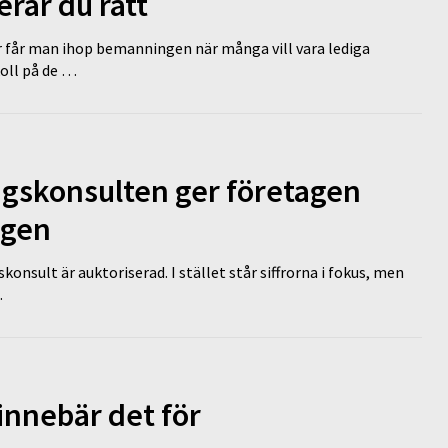
erar du rätt
r får man ihop bemanningen när många vill vara lediga
koll på de …
ngskonsulten ger företagen
ägen
nsult är auktoriserad. I stället står siffrorna i fokus, men
…
innebär det för