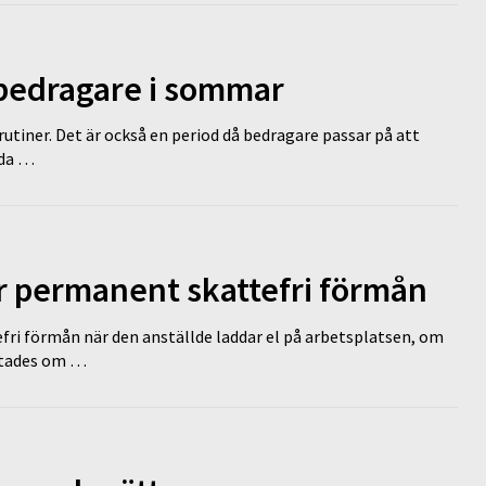
 bedragare i sommar
tiner. Det är också en period då bedragare passar på att
dda …
ir permanent skattefri förmån
efri förmån när den anställde laddar el på arbetsplatsen, om
lutades om …