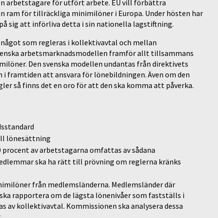
en arbetstagare för utfört arbete. EU vill förbättra
n ram för tillräckliga minimilöner i Europa. Under hösten har
 sig att införliva detta i sin nationella lagstiftning.
är något som regleras i kollektivavtal och mellan
 svenska arbetsmarknadsmodellen framför allt tillsammans
ilöner. Den svenska modellen undantas från direktivets
 framtiden att ansvara för lönebildningen. Även om den
ler så finns det en oro för att den ska komma att påverka.
dsstandard
ll lönesättning
80 procent av arbetstagarna omfattas av sådana
edlemmar ska ha rätt till prövning om reglerna kränks
inimilöner från medlemsländerna. Medlemsländer där
ka rapportera om de lägsta lönenivåer som fastställs i
s av kollektivavtal. Kommissionen ska analysera dessa
.