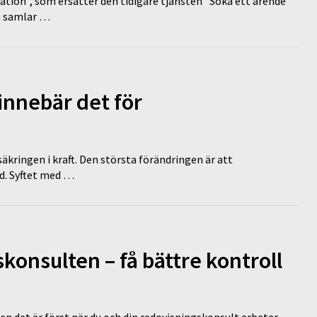
tion”, som ersätter den tidigare tjänsten ”Söka ett ärende
en samlar …
innebär det för
äkringen i kraft. Den största förändringen är att
id. Syftet med …
onsulten – få bättre kontroll