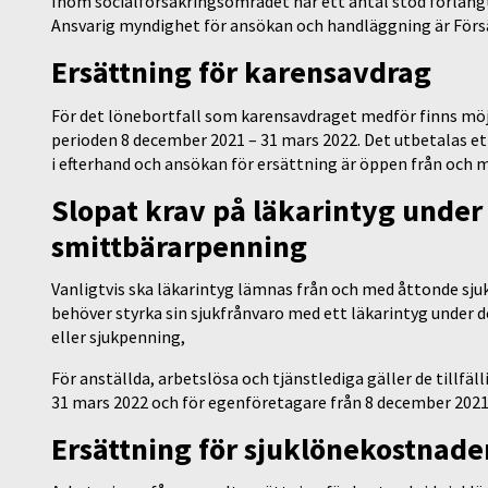
Inom socialförsäkringsområdet har ett antal stöd förläng
Ansvarig myndighet för ansökan och handläggning är För
Ersättning för karensavdrag
För det lönebortfall som karensavdraget medför finns möj
perioden 8 december 2021 – 31 mars 2022. Det utbetalas et
i efterhand och ansökan för ersättning är öppen från och me
Slopat krav på läkarintyg under 
smittbärarpenning
Vanligtvis ska läkarintyg lämnas från och med åttonde sjuk
behöver styrka sin sjukfrånvaro med ett läkarintyg under de
eller sjukpenning,
För anställda, arbetslösa och tjänstlediga gäller de tillfäll
31 mars 2022 och för egenföretagare från 8 december 2021 
Ersättning för sjuklönekostnade