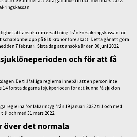
ts och de kommer att vara gällande till och med mars 2022.
säkringskassan
lighet att ansöka om ersättning från Försäkringskassan för
t schablonbelopp på 810 kronor före skatt. Detta går att göra
d den 7 februari. Sista dag att ansöka är den 30 juni 2022.
sjuklöneperioden och för att få
dagen. De tillfälliga reglerna innebär att en person inte
 14 första dagarna i sjukperioden för att kunna få sjuklön
iga reglerna för läkarintyg från 19 januari 2022 till och med
till och med 31 mars 2022.
r över det normala