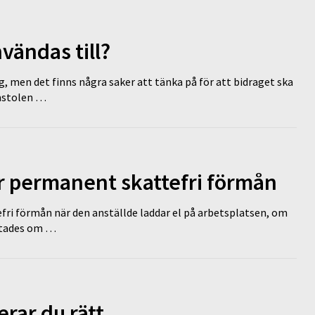
vändas till?
g, men det finns några saker att tänka på för att bidraget ska
omstolen …
ir permanent skattefri förmån
efri förmån när den anställde laddar el på arbetsplatsen, om
lutades om …
erar du rätt