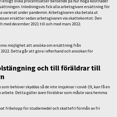
ön enligt olika procentsatser beroende på hur höga kostnader
rsättningen. Inledningsvis fick alla arbetsgivare ersättning för
 varierat under pandemin. Arbetsgivaren ska betala ut
skassan ersätter sedan arbetsgivaren via skattekontot. Den
 och med december 2021 till och med mars 2022.
inns möjlighet att ansöka om ersättning från
2022. Detta går att göra i efterhand och ansökan för
lstängning och till föräldrar till
rn
ch som behöver skyddas så de inte insjuknar i covid-19, kan få en
n arbete. Detta gäller även föräldrar som måste vara hemma
opat fribelopp för studiemedel och skattefri förmån av fri