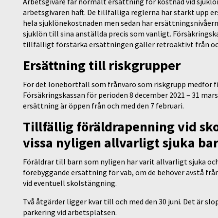
Arbetsgivare får normalt ersättning för kostnad vid sjukl
arbetsgivaren haft. De tillfälliga reglerna har stärkt upp e
hela sjuklönekostnaden men sedan har ersättningsnivåerna
sjuklön till sina anställda precis som vanligt. Försäkring
tillfälligt förstärka ersättningen gäller retroaktivt från
Ersättning till riskgrupper
För det lönebortfall som frånvaro som riskgrupp medför f
Försäkringskassan för perioden 8 december 2021 – 31 mars 
ersättning är öppen från och med den 7 februari.
Tillfällig föräldrapenning vid sko
vissa nyligen allvarligt sjuka ba
Föräldrar till barn som nyligen har varit allvarligt sjuka o
förebyggande ersättning för vab, om de behöver avstå frå
vid eventuell skolstängning.
Två åtgärder ligger kvar till och med den 30 juni. Det är sl
parkering vid arbetsplatsen.