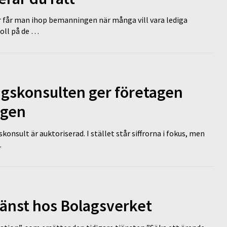
r får man ihop bemanningen när många vill vara lediga
koll på de …
ngskonsulten ger företagen
ägen
nsult är auktoriserad. I stället står siffrorna i fokus, men
…
tjänst hos Bolagsverket