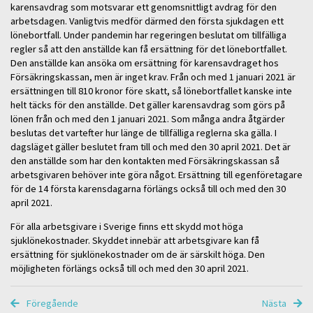
karensavdrag som motsvarar ett genomsnittligt avdrag för den
arbetsdagen. Vanligtvis medför därmed den första sjukdagen ett
lönebortfall. Under pandemin har regeringen beslutat om tillfälliga
regler så att den anställde kan få ersättning för det lönebortfallet.
Den anställde kan ansöka om ersättning för karensavdraget hos
Försäkringskassan, men är inget krav. Från och med 1 januari 2021 är
ersättningen till 810 kronor före skatt, så lönebortfallet kanske inte
helt täcks för den anställde. Det gäller karensavdrag som görs på
lönen från och med den 1 januari 2021. Som många andra åtgärder
beslutas det vartefter hur länge de tillfälliga reglerna ska gälla. I
dagsläget gäller beslutet fram till och med den 30 april 2021. Det är
den anställde som har den kontakten med Försäkringskassan så
arbetsgivaren behöver inte göra något. Ersättning till egenföretagare
för de 14 första karensdagarna förlängs också till och med den 30
april 2021.
För alla arbetsgivare i Sverige finns ett skydd mot höga
sjuklönekostnader. Skyddet innebär att arbetsgivare kan få
ersättning för sjuklönekostnader om de är särskilt höga. Den
möjligheten förlängs också till och med den 30 april 2021.
Föregående
Nästa