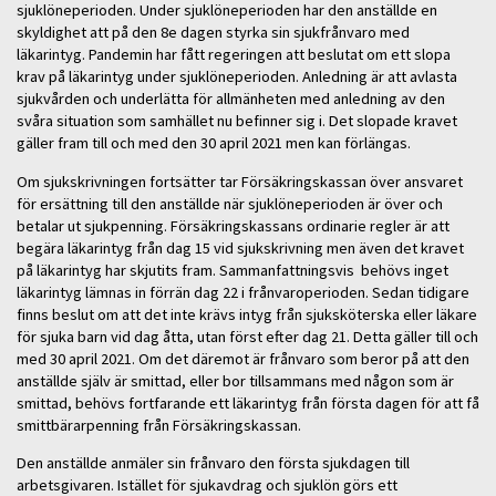
sjuklöneperioden. Under sjuklöneperioden har den anställde en
skyldighet att på den 8e dagen styrka sin sjukfrånvaro med
läkarintyg. Pandemin har fått regeringen att beslutat om ett slopa
krav på läkarintyg under sjuklöneperioden. Anledning är att avlasta
sjukvården och underlätta för allmänheten med anledning av den
svåra situation som samhället nu befinner sig i. Det slopade kravet
gäller fram till och med den 30 april 2021 men kan förlängas.
Om sjukskrivningen fortsätter tar Försäkringskassan över ansvaret
för ersättning till den anställde när sjuklöneperioden är över och
betalar ut sjukpenning. Försäkringskassans ordinarie regler är att
begära läkarintyg från dag 15 vid sjukskrivning men även det kravet
på läkarintyg har skjutits fram. Sammanfattningsvis behövs inget
läkarintyg lämnas in förrän dag 22 i frånvaroperioden. Sedan tidigare
finns beslut om att det inte krävs intyg från sjuksköterska eller läkare
för sjuka barn vid dag åtta, utan först efter dag 21. Detta gäller till och
med 30 april 2021. Om det däremot är frånvaro som beror på att den
anställde själv är smittad, eller bor tillsammans med någon som är
smittad, behövs fortfarande ett läkarintyg från första dagen för att få
smittbärarpenning från Försäkringskassan.
Den anställde anmäler sin frånvaro den första sjukdagen till
arbetsgivaren. Istället för sjukavdrag och sjuklön görs ett