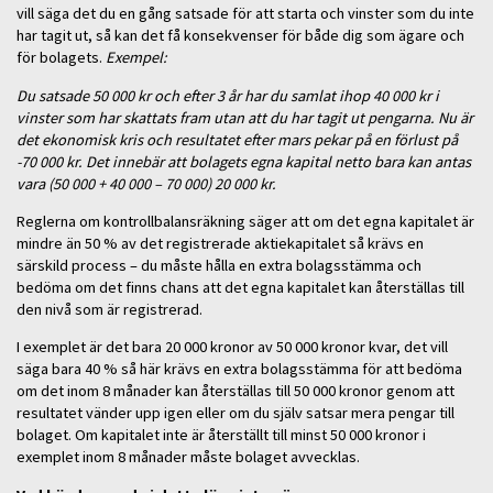
vill säga det du en gång satsade för att starta och vinster som du inte
har tagit ut, så kan det få konsekvenser för både dig som ägare och
för bolagets.
Exempel:
Du satsade 50 000 kr och efter 3 år har du samlat ihop 40 000 kr i
vinster som har skattats fram utan att du har tagit ut pengarna. Nu är
det ekonomisk kris och resultatet efter mars pekar på en förlust på
-70 000 kr. Det innebär att bolagets egna kapital netto bara kan antas
vara (50 000 + 40 000 – 70 000) 20 000 kr.
Reglerna om kontrollbalansräkning säger att om det egna kapitalet är
mindre än 50 % av det registrerade aktiekapitalet så krävs en
särskild process – du måste hålla en extra bolagsstämma och
bedöma om det finns chans att det egna kapitalet kan återställas till
den nivå som är registrerad.
I exemplet är det bara 20 000 kronor av 50 000 kronor kvar, det vill
säga bara 40 % så här krävs en extra bolagsstämma för att bedöma
om det inom 8 månader kan återställas till 50 000 kronor genom att
resultatet vänder upp igen eller om du själv satsar mera pengar till
bolaget. Om kapitalet inte är återställt till minst 50 000 kronor i
exemplet inom 8 månader måste bolaget avvecklas.