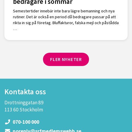
bedragare i sommar
Semestertider innebär inte bara lägre bemanning och nya
rutiner. Det är också en period då bedragare passar på att
rikta in sig på företag. Bluffakturor, falska mejl och påstådda
…
FLER NYHETER
Kontakta oss
Drottninggatan 89
113 60 Stockholm
070-100 000
noreply@srfmedlemswebb.se