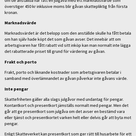
om de anställda har fått en julgåva med ett marknadsvärde som
överstiger 450 kr inklusive moms blir gåvan skattepliktig från första
kronan.
Marknadsvärde
Marknadsvärdet är det belopp som den anställde skulle ha fått betala
om han själv hade köpt det som gåvan avser. Det innebär att om
arbetsgivaren har fått rabatt vid sitt inköp kan man normalt inte lägga
det rabatterade priset till grund för värdering av gåvan.
Frakt och porto
Frakt, porto och liknande kostnader som arbetsgivaren betalar i
samband med överlämnandet av gåvan påverkar inte gåvans värde.
Inte pengar
Skattefriheten gäller alla slags julgåvor med undantag för pengar.
Kontantkort och presentkort jämställs normalt med pengar. Men det
går att ge presentkort som julgåva om det avser en bestämd vara
eller tjänst och presentkortet varken helt eller delvis går att byta mot
pengar.
Enligt Skatteverket kan presentkort som ger rätt till husarbete för ett