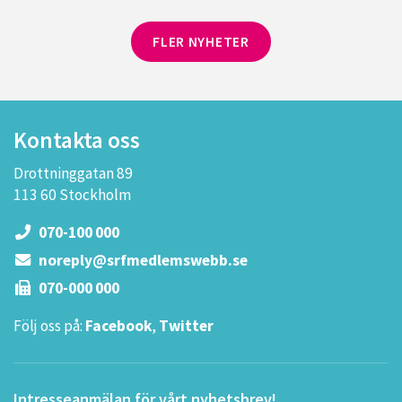
FLER NYHETER
Kontakta oss
Drottninggatan 89
113 60 Stockholm
070-100 000
noreply@srfmedlemswebb.se
070-000 000
Följ oss på:
Facebook
,
Twitter
Intresseanmälan för vårt nyhetsbrev!